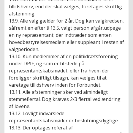
tillidshverv, end der skal vælges, foretages skriftlig
afstemning.
13.9. Alle valg gælder for 2 år. Dog kan valgkredsen,
såfremt en efter § 13.5. valgt person afgår,udpege
en ny repræsentant, der indtræder som enten
hovedbestyrelsesmedlem eller suppleant i resten af
valgperioden.
13.10. Kun medlemmer af en politiidrætsforening
under DPIF, og som er til stede på
repræsentantskabsmødet, eller fra hvem der
foreligger skriftligt tilsagn, kan vælges til at
varetage tillidshverv inden for Forbundet.
13.11. Alle afstemninger sker ved almindeligt
stemmeflertal. Dog kræves 2/3 flertal ved ændring
af lovene.
13.12. Lovligt indvarslede
repræsentantskabsmøder er beslutningsdygtige.
13.13. Der optages referat af