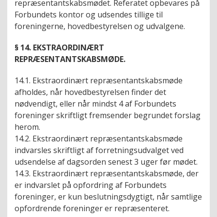
repræsentantskabsmødet. Referatet opbevares på
Forbundets kontor og udsendes tillige til
foreningerne, hovedbestyrelsen og udvalgene.
§ 14. EKSTRAORDINÆRT
REPRÆSENTANTSKABSMØDE.
14.1. Ekstraordinært repræsentantskabsmøde
afholdes, når hovedbestyrelsen finder det
nødvendigt, eller når mindst 4 af Forbundets
foreninger skriftligt fremsender begrundet forslag
herom.
14.2. Ekstraordinært repræsentantskabsmøde
indvarsles skriftligt af forretningsudvalget ved
udsendelse af dagsorden senest 3 uger før mødet.
14.3. Ekstraordinært repræsentantskabsmøde, der
er indvarslet på opfordring af Forbundets
foreninger, er kun beslutningsdygtigt, når samtlige
opfordrende foreninger er repræsenteret.