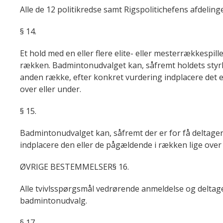
Alle de 12 politikredse samt Rigspolitichefens afdelinger
§ 14.
Et hold med en eller flere elite- eller mesterrækkespil
rækken. Badmintonudvalget kan, såfremt holdets styrk
anden række, efter konkret vurdering indplacere det e
over eller under.
§ 15.
Badmintonudvalget kan, såfremt der er for få deltager
indplacere den eller de pågældende i rækken lige over 
ØVRIGE BESTEMMELSER§ 16.
Alle tvivlsspørgsmål vedrørende anmeldelse og deltag
badmintonudvalg.
§ 17.