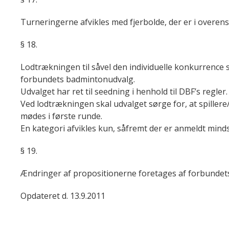
Turneringerne afvikles med fjerbolde, der er i overen
§ 18.
Lodtrækningen til såvel den individuelle konkurrenc
forbundets badmintonudvalg.
Udvalget har ret til seedning i henhold til DBF’s regler.
Ved lodtrækningen skal udvalget sørge for, at spillere
mødes i første runde.
En kategori afvikles kun, såfremt der er anmeldt minds
§ 19.
Ændringer af propositionerne foretages af forbundet
Opdateret d. 13.9.2011