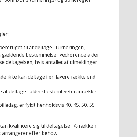
ler:
r berettiget til at deltage i turneringen,
n gældende bestemmelser vedrørende alder
 deltagelsen, hvis antallet af tilmeldinger
ende ikke kan deltage i en lavere række end
ge at deltage i aldersbestemt veteranrække.
illedag, er fyldt henholdsvis 40, 45, 50, 55
 kan kvalificere sig til deltagelse i A-rækken
t arrangerer efter behov.