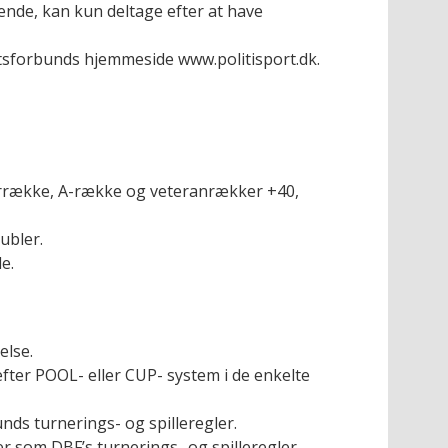
tående, kan kun deltage efter at have
rætsforbunds hjemmeside www.politisport.dk.
rrække, A-række og veteranrækker +40,
ubler.
e.
else.
ter POOL- eller CUP- system i de enkelte
ds turnerings- og spilleregler.
r som DBF’s turnerings- og spilleregler