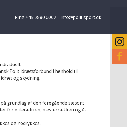
Ring +45 2880 0067
info@politisport.dk
ndividuelt.
nsk Politiidrætsforbund i henhold til
 idræt og skydning.
j på grundlag af den foregående sæsons
lister for eliterækken, mesterrækken og A-
ykkes og nedrykkes.