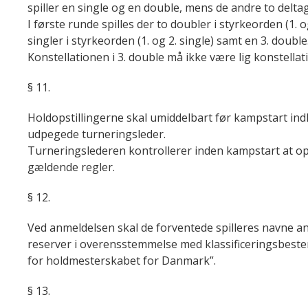
spiller en single og en double, mens de andre to deltag
I første runde spilles der to doubler i styrkeorden (1. o
singler i styrkeorden (1. og 2. single) samt en 3. double
Konstellationen i 3. double må ikke være lig konstellatio
§ 11.
Holdopstillingerne skal umiddelbart før kampstart ind
udpegede turneringsleder.
Turneringslederen kontrollerer inden kampstart at op
gældende regler.
§ 12.
Ved anmeldelsen skal de forventede spilleres navne an
reserver i overensstemmelse med klassificeringsbest
for holdmesterskabet for Danmark”.
§ 13.