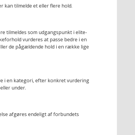
 kan tilmelde et eller flere hold.
lere tilmeldes som udgangspunkt i elite-
eforhold vurderes at passe bedre i en
ller de pågældende hold i en række lige
e i en kategori, efter konkret vurdering
eller under.
else afgøres endeligt af forbundets