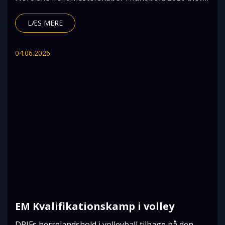
afhol
LÆS MERE
04.06.2026
EM Kvalifikationskamp i volley
DPIFs herrelandshold i volleyball tilbage på den