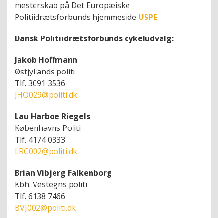
mesterskab på Det Europæiske
Politiidrætsforbunds hjemmeside
USPE
Dansk Politiidrætsforbunds cykeludvalg:
Jakob Hoffmann
Østjyllands politi
Tlf. 3091 3536
JHO029@politi.dk
Lau Harboe Riegels
Københavns Politi
Tlf. 4174 0333
LRC002@politi.dk
Brian Vibjerg Falkenborg
Kbh. Vestegns politi
Tlf. 6138 7466
BVJ002@politi.dk