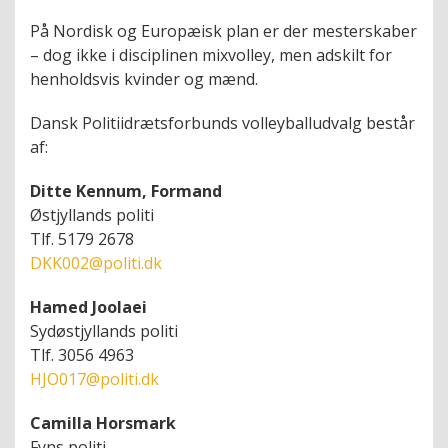
På Nordisk og Europæisk plan er der mesterskaber
– dog ikke i disciplinen mixvolley, men adskilt for
henholdsvis kvinder og mænd.
Dansk Politiidrætsforbunds volleyballudvalg består
af:
Ditte Kennum, Formand
Østjyllands politi
Tlf. 5179 2678
DKK002@politi.dk
Hamed Joolaei
Sydøstjyllands politi
Tlf. 3056 4963
HJO017@politi.dk
Camilla Horsmark
Fyns politi