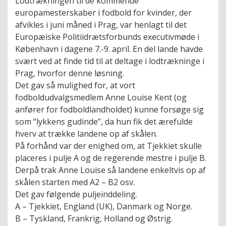
Lodtrækningen til de kommende
europamesterskaber i fodbold for kvinder, der
afvikles i juni måned i Prag, var henlagt til det
Europæiske Politiidrætsforbunds executivmøde i
København i dagene 7.-9. april. En del lande havde
svært ved at finde tid til at deltage i lodtrækninge i
Prag, hvorfor denne løsning.
Det gav så mulighed for, at vort
fodboldudvalgsmedlem Anne Louise Kent (og
anfører for fodboldlandholdet) kunne forsøge sig
som “lykkens gudinde”, da hun fik det ærefulde
hverv at trække landene op af skålen.
På forhånd var der enighed om, at Tjekkiet skulle
placeres i pulje A og de regerende mestre i pulje B.
Derpå trak Anne Louise så landene enkeltvis op af
skålen starten med A2 – B2 osv.
Det gav følgende puljeinddeling.
A – Tjekkiet, England (UK), Danmark og Norge.
B – Tyskland, Frankrig, Holland og Østrig.