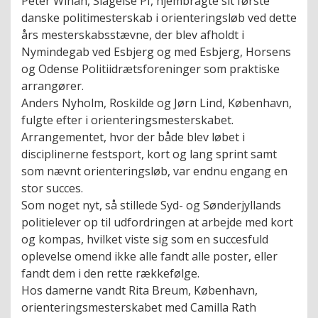
Peter Wihan, Slagelse PI, hjembragte sit første
danske politimesterskab i orienteringsløb ved dette
års mesterskabsstævne, der blev afholdt i
Nymindegab ved Esbjerg og med Esbjerg, Horsens
og Odense Politiidrætsforeninger som praktiske
arrangører.
Anders Nyholm, Roskilde og Jørn Lind, København,
fulgte efter i orienteringsmesterskabet.
Arrangementet, hvor der både blev løbet i
disciplinerne festsport, kort og lang sprint samt
som nævnt orienteringsløb, var endnu engang en
stor succes.
Som noget nyt, så stillede Syd- og Sønderjyllands
politielever op til udfordringen at arbejde med kort
og kompas, hvilket viste sig som en succesfuld
oplevelse omend ikke alle fandt alle poster, eller
fandt dem i den rette rækkefølge.
Hos damerne vandt Rita Breum, København,
orienteringsmesterskabet med Camilla Rath